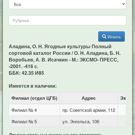
Искать
Аладина, О. Н. Ягодные культуры Полный
сортовой каталог России / О. Н. Аладина, Б. Н.
Воробьев, А. В. Исачкин - М.: ЭКСМО- ПРЕСС,
-2001. -416 с.
ББК: 42.35 И85
Имеется в наличии:
Филиал (отдел ЦГБ)
Адрес
Экзем
Филиал № 4
пр. Советской армии, 112
Филиал № 5
ул. Энгельса, 106
Другие статьи и книги на эту тематику