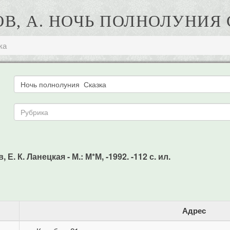
В, А. НОЧЬ ПОЛНОЛУНИЯ
ка
. К. Ланецкая - М.: М*М, -1992. -112 с. ил.
Адрес