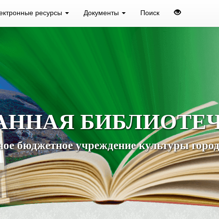
ектронные ресурсы
Документы
Поиск
АННАЯ БИБЛИОТЕ
ое бюджетное учреждение культуры город