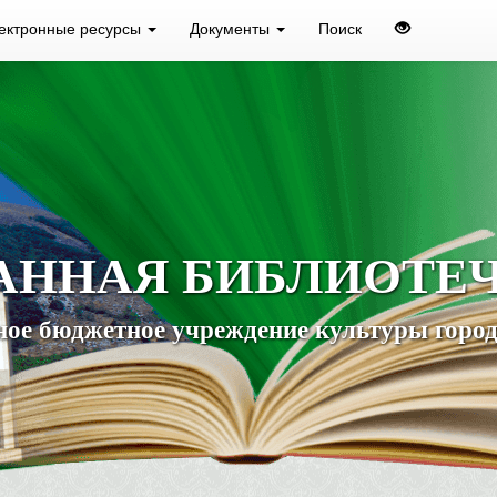
ектронные ресурсы
Документы
Поиск
АННАЯ БИБЛИОТЕ
ое бюджетное учреждение культуры город