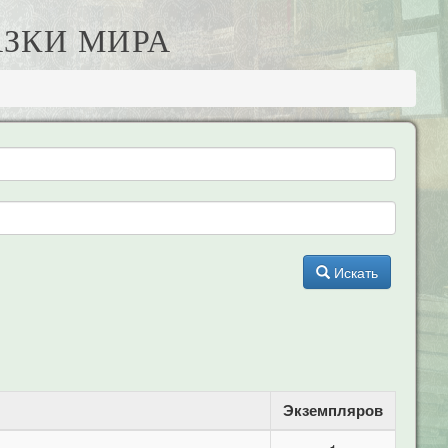
АЗКИ МИРА
Искать
Экземпляров