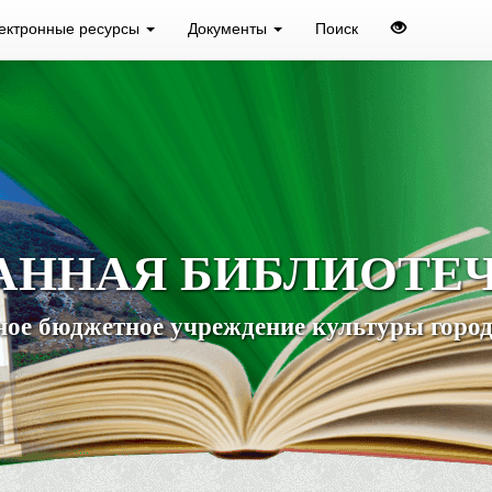
ектронные ресурсы
Документы
Поиск
АННАЯ БИБЛИОТЕ
ое бюджетное учреждение культуры город