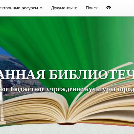
ектронные ресурсы
Документы
Поиск
АННАЯ БИБЛИОТЕ
ое бюджетное учреждение культуры город