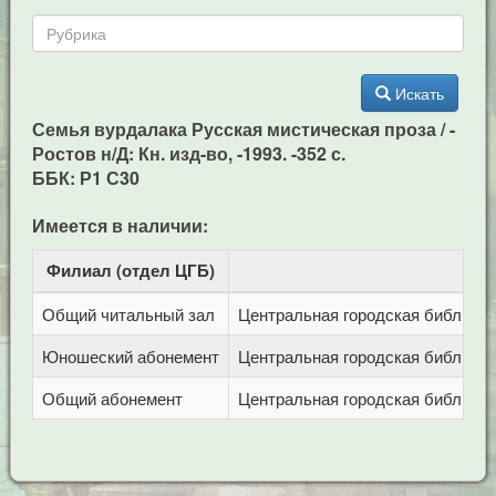
Искать
Семья вурдалака Русская мистическая проза / -
Ростов н/Д: Кн. изд-во, -1993. -352 с.
ББК: Р1 С30
Имеется в наличии:
Филиал (отдел ЦГБ)
Ад
Общий читальный зал
Центральная городская библиотека
Юношеский абонемент
Центральная городская библиотека
Общий абонемент
Центральная городская библиотека