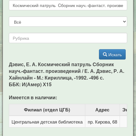
Искать
Дэвис, Е. А. Космический патруль Cборник
науч.-фантаст. произведений / Е. А. Дэвис, Р. А.
Хайнлайн - М.: Кириллица, -1992. -496 с.
ББК: И(Амер) Х15
Имеется в наличии:
Филиал (отдел ЦГБ)
Адрес
Экзе
Центральная детская библиотека
пр. Кирова, 68