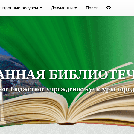
ектронные ресурсы
Документы
Поиск
АННАЯ БИБЛИОТЕ
ое бюджетное учреждение культуры город