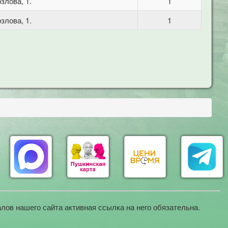
злова, 1.
1
злова, 1.
1
лов нашего сайта активная ссылка на него обязательна.