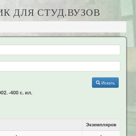
ИК ДЛЯ СТУД.ВУЗОВ
Искать
2. -400 с. ил.
Экземпляров