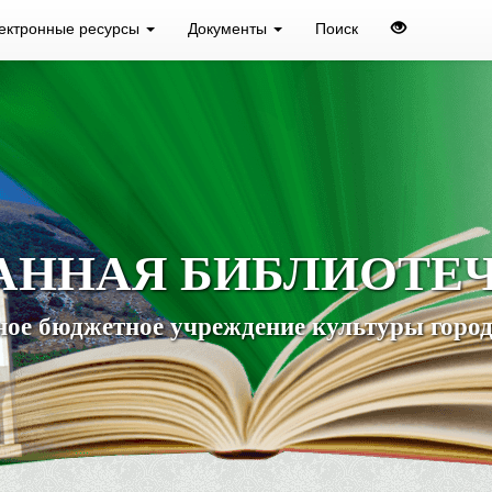
ектронные ресурсы
Документы
Поиск
АННАЯ БИБЛИОТЕ
ое бюджетное учреждение культуры город