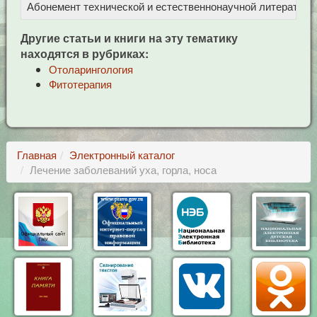
Абонемент технической и естественнонаучной литерат
Ц
Другие статьи и книги на эту тематику
находятся в рубриках:
Отоларингология
Фитотерапия
Главная
Электронный каталог
Лечение заболеваний уха, горла, носа