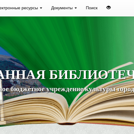
ектронные ресурсы
Документы
Поиск
АННАЯ БИБЛИОТЕ
ое бюджетное учреждение культуры город