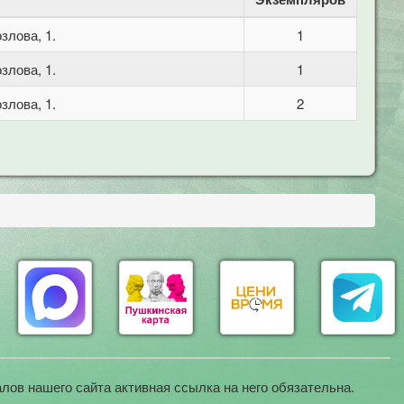
злова, 1.
1
злова, 1.
1
злова, 1.
2
лов нашего сайта активная ссылка на него обязательна.