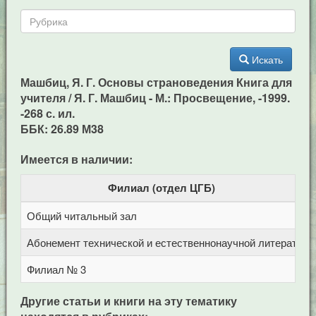
Искать
Машбиц, Я. Г. Основы страноведения Книга для
учителя / Я. Г. Машбиц - М.: Просвещение, -1999.
-268 с. ил.
ББК: 26.89 М38
Имеется в наличии:
Филиал (отдел ЦГБ)
Общий читальный зал
Ц
Абонемент технической и естественнонаучной литерат
Ц
Филиал № 3
у
Другие статьи и книги на эту тематику