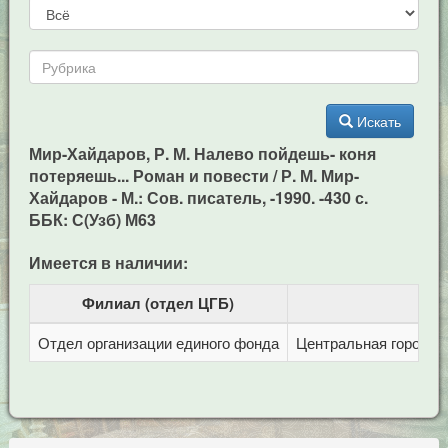
Искать
Мир-Хайдаров, Р. М. Налево пойдешь- коня
потеряешь... Роман и повести / Р. М. Мир-
Хайдаров - М.: Сов. писатель, -1990. -430 с.
ББК: С(Узб) М63
Имеется в наличии:
Филиал (отдел ЦГБ)
Отдел организации единого фонда
Центральная городска