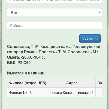
Искать
Соловьева, Т. М. Козырная дама. Голливудский
гонорар Роман. Повесть / Т. М. Соловьева - М.:
Омега, -2003. -384 с.
ББК: Р2 С60
Имеется в наличии:
Филиал (отдел ЦГБ)
Адрес
Экзем
Филиал № 13
совхоз Константиновский