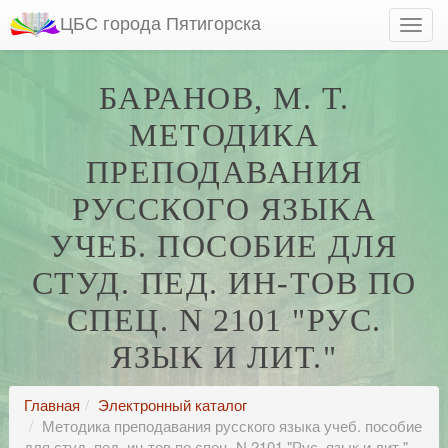
ЦБС города Пятигорска
БАРАНОВ, М. Т.
МЕТОДИКА
ПРЕПОДАВАНИЯ
РУССКОГО ЯЗЫКА
УЧЕБ. ПОСОБИЕ ДЛЯ
СТУД. ПЕД. ИН-ТОВ ПО
СПЕЦ. N 2101 "РУС.
ЯЗЫК И ЛИТ."
Главная
Электронный каталог
Методика преподавания русского языка учеб. пособие
для студ. пед. ин-тов по спец. N 2101 "Рус. язык и лит."