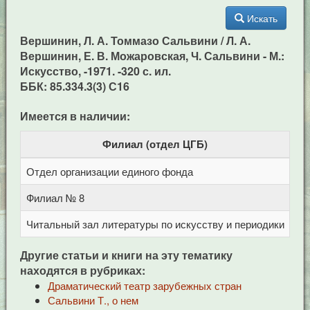
Искать
Вершинин, Л. А. Томмазо Сальвини / Л. А.
Вершинин, Е. В. Можаровская, Ч. Сальвини - М.:
Искусство, -1971. -320 с. ил.
ББК: 85.334.3(3) С16
Имеется в наличии:
Филиал (отдел ЦГБ)
Отдел организации единого фонда
Це
Филиал № 8
ул
Читальный зал литературы по искусству и периодики
Це
Другие статьи и книги на эту тематику
находятся в рубриках:
Драматический театр зарубежных стран
Сальвини Т., о нем