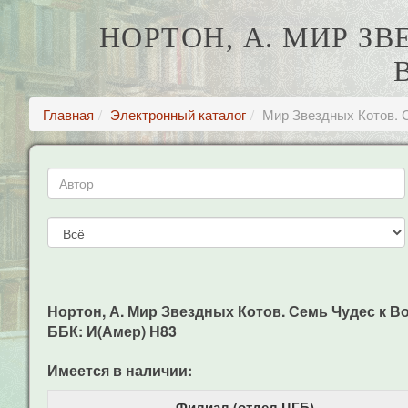
НОРТОН, А. МИР З
Главная
Электронный каталог
Мир Звездных Котов. 
Нортон, А. Мир Звездных Котов. Семь Чудес к Во
ББК: И(Амер) Н83
Имеется в наличии:
Филиал (отдел ЦГБ)