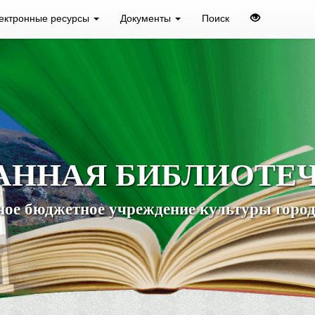
ектронные ресурсы
Документы
Поиск
АННАЯ БИБЛИОТЕ
ое бюджетное учреждение культуры город