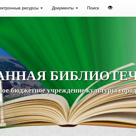
ектронные ресурсы
Документы
Поиск
АННАЯ БИБЛИОТЕ
ое бюджетное учреждение культуры город