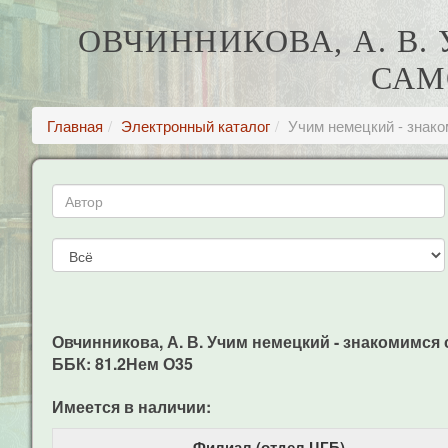
ОВЧИННИКОВА, А. В
САМ
Главная
Электронный каталог
Учим немецкий - знак
Овчинникова, А. В. Учим немецкий - знакомимся с
ББК: 81.2Нем О35
Имеется в наличии:
Филиал (отдел ЦГБ)