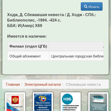
Искать
Ходж, Д. Сбежавшая невеста / Д. Ходж - СПб.:
Библиополис, -1994. -424 с.
ББК: И(Амер) Х69
Имеется в наличии:
Филиал (отдел ЦГБ)
Адр
Общий абонемент
Центральная городская библиотека 
Главная
Электронный каталог
Сбежавшая невеста