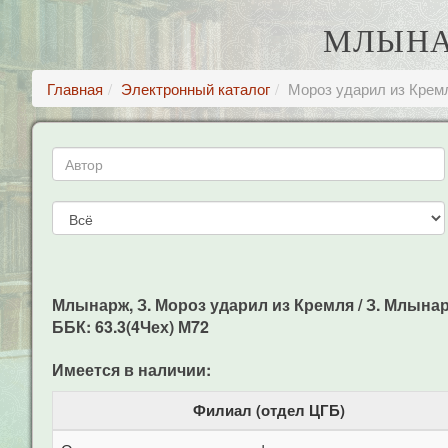
МЛЫНАР
Главная
Электронный каталог
Мороз ударил из Крем
Млынарж, З. Мороз ударил из Кремля / З. Млынарж, 
ББК: 63.3(4Чех) М72
Имеется в наличии:
Филиал (отдел ЦГБ)