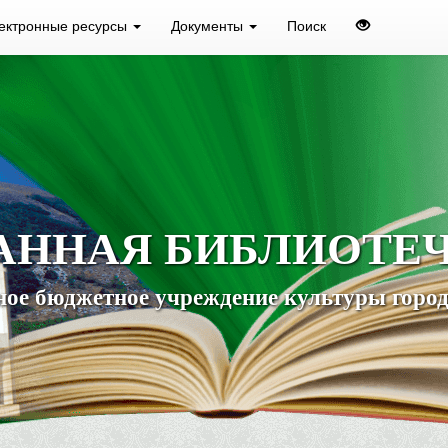
ектронные ресурсы
Документы
Поиск
АННАЯ БИБЛИОТЕ
ое бюджетное учреждение культуры город