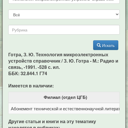
Искать
Готра, З. Ю. Технология микроэлектронных
устройств справочник / З. Ю. Готра - М.: Радио и
связь, -1991. -528 с. ил.
ББК: 32.844.1 Г74
Имеется в наличии:
Филиал (отдел ЦГБ)
Абонемент технической и естественнонаучной литерат
Ц
Другие статьи и книги на эту тематику
находятся в рубриках: