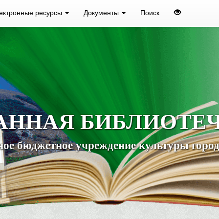
ектронные ресурсы
Документы
Поиск
АННАЯ БИБЛИОТЕ
ое бюджетное учреждение культуры город