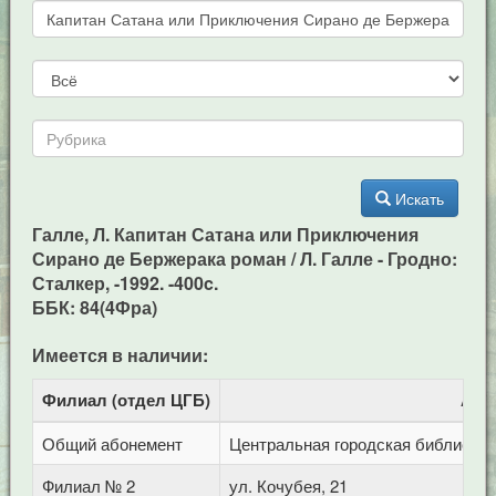
Искать
Галле, Л. Капитан Сатана или Приключения
Сирано де Бержерака роман / Л. Галле - Гродно:
Сталкер, -1992. -400c.
ББК: 84(4Фра)
Имеется в наличии:
Филиал (отдел ЦГБ)
Адр
Общий абонемент
Центральная городская библиотека 
Филиал № 2
ул. Кочубея, 21