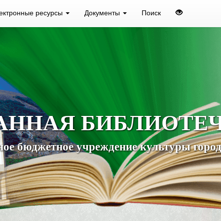
ектронные ресурсы
Документы
Поиск
АННАЯ БИБЛИОТЕ
ое бюджетное учреждение культуры город