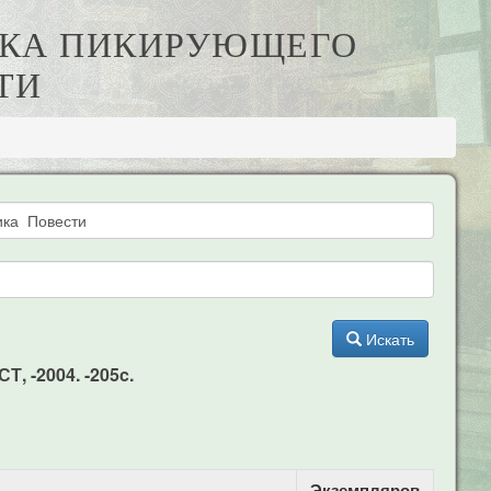
ОНИКА ПИКИРУЮЩЕГО
ТИ
Искать
, -2004. -205c.
Экземпляров