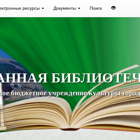
ектронные ресурсы
Документы
Поиск
АННАЯ БИБЛИОТЕ
ое бюджетное учреждение культуры город