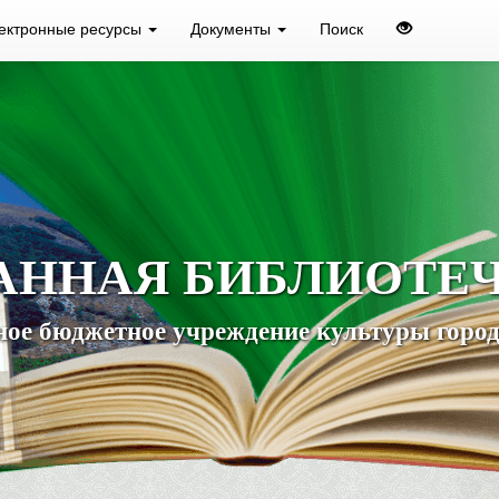
ектронные ресурсы
Документы
Поиск
АННАЯ БИБЛИОТЕ
ое бюджетное учреждение культуры город