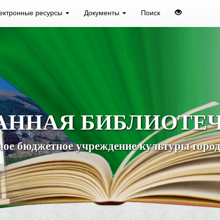
ектронные ресурсы
Документы
Поиск
АННАЯ БИБЛИОТЕ
ое бюджетное учреждение культуры город