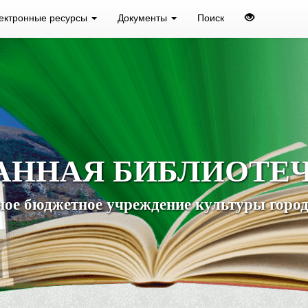
ектронные ресурсы
Документы
Поиск
АННАЯ БИБЛИОТЕ
ое бюджетное учреждение культуры город