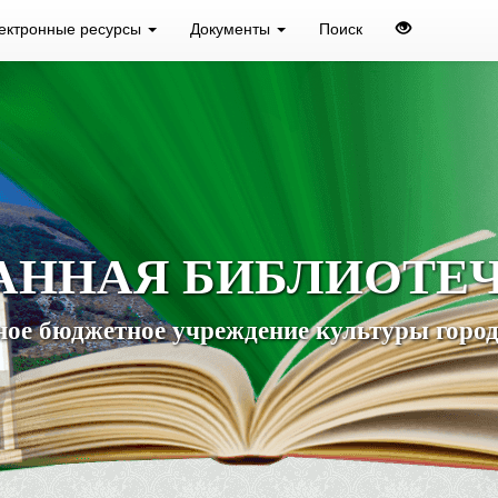
ектронные ресурсы
Документы
Поиск
АННАЯ БИБЛИОТЕ
ое бюджетное учреждение культуры город