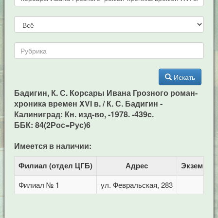
Искать
Бадигин, К. С. Корсары Ивана Грозного роман-
хроника времен XVI в. / К. С. Бадигин -
Калиниград: Кн. изд-во, -1978. -439c.
ББК: 84(2Рос=Рус)6
Имеется в наличии:
Филиал (отдел ЦГБ)
Адрес
Экземпля
Филиал № 1
ул. Февральская, 283
1