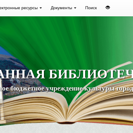
ектронные ресурсы
Документы
Поиск
АННАЯ БИБЛИОТЕ
ое бюджетное учреждение культуры город