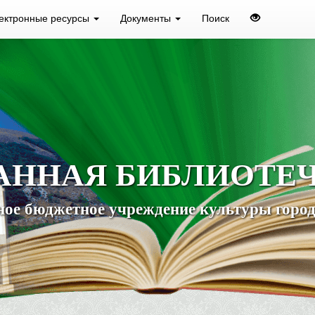
ектронные ресурсы
Документы
Поиск
АННАЯ БИБЛИОТЕ
ое бюджетное учреждение культуры город