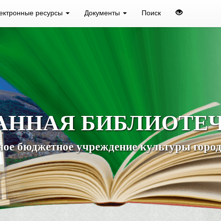
ектронные ресурсы
Документы
Поиск
АННАЯ БИБЛИОТЕ
ое бюджетное учреждение культуры город