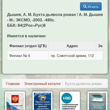
Искать
Дышев, А. М. Бухта дьявола роман / А. М. Дышев
- М.: ЭКСМО, -2003. -480c.
ББК: 84(2Рос=Рус)6
Имеется в наличии:
Филиал (отдел ЦГБ)
Адрес
Экзем
Филиал № 4
пр. Советской армии, 112
Главная
Электронный каталог
Бухта дьявола роман