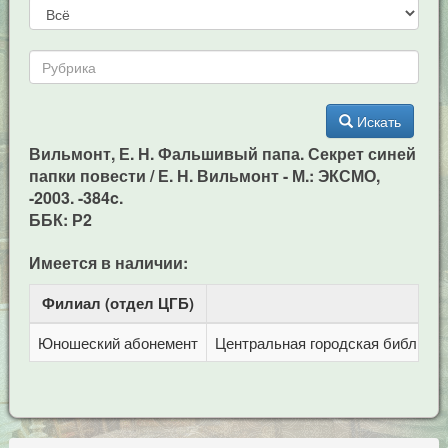
Искать
Вильмонт, Е. Н. Фальшивый папа. Секрет синей
папки повести / Е. Н. Вильмонт - М.: ЭКСМО,
-2003. -384c.
ББК: Р2
Имеется в наличии:
Филиал (отдел ЦГБ)
Ад
Юношеский абонемент
Центральная городская библиотека