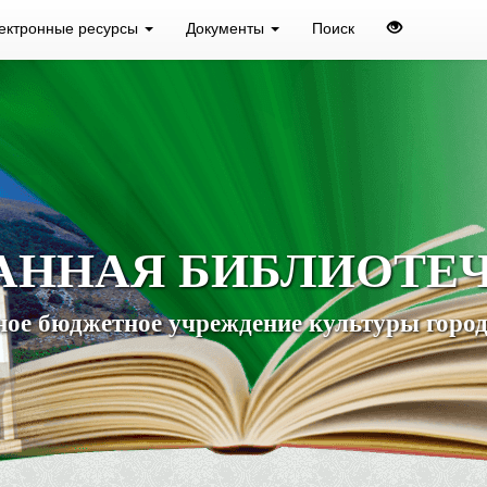
ектронные ресурсы
Документы
Поиск
АННАЯ БИБЛИОТЕ
ое бюджетное учреждение культуры город