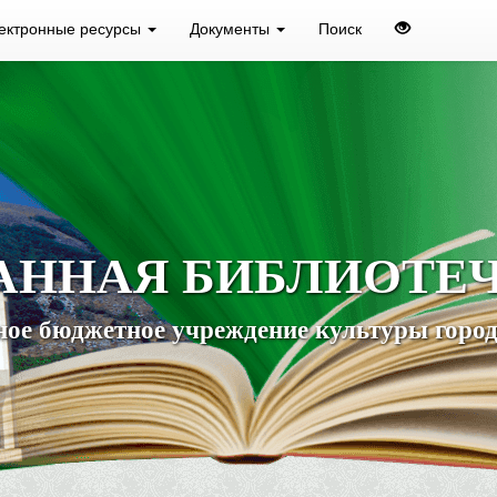
ектронные ресурсы
Документы
Поиск
АННАЯ БИБЛИОТЕ
ое бюджетное учреждение культуры город