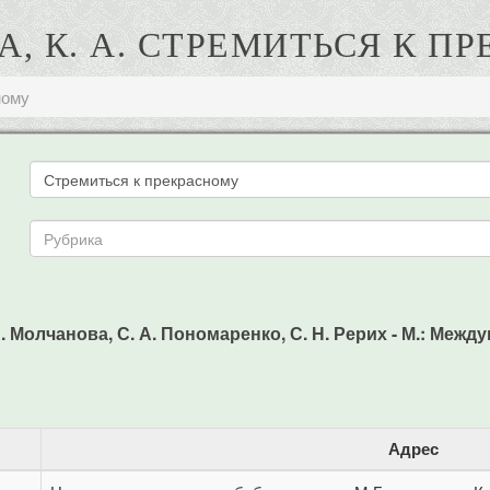
, К. А. СТРЕМИТЬСЯ К П
ному
. Молчанова, С. А. Пономаренко, С. Н. Рерих - М.: Междун
Адрес