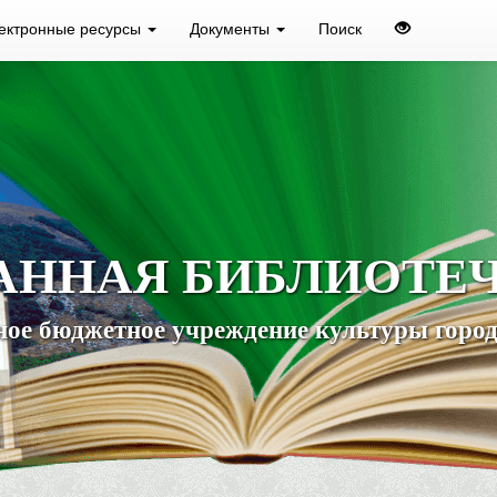
ектронные ресурсы
Документы
Поиск
АННАЯ БИБЛИОТЕ
ое бюджетное учреждение культуры город