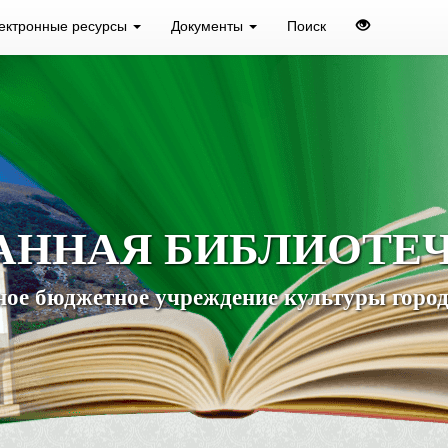
ектронные ресурсы
Документы
Поиск
АННАЯ БИБЛИОТЕ
ое бюджетное учреждение культуры город