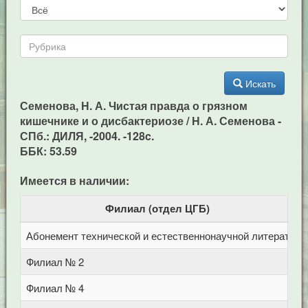
Искать
Семенова, Н. А. Чистая правда о грязном
кишечнике и о дисбактериозе / Н. А. Семенова -
СПб.: ДИЛЯ, -2004. -128c.
ББК: 53.59
Имеется в наличии:
Филиал (отдел ЦГБ)
Абонемент технической и естественнонаучной литерат
Ц
Филиал № 2
у
Филиал № 4
п