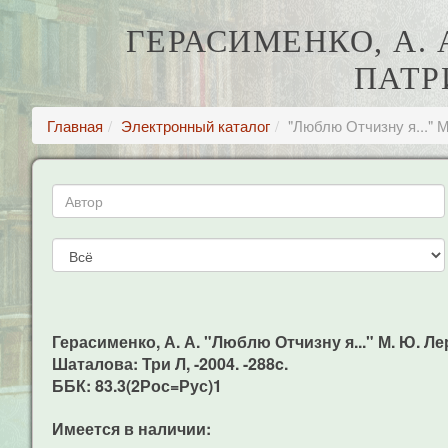
ГЕРАСИМЕНКО, А. 
ПАТР
Главная
Электронный каталог
"Люблю Отчизну я..." М
Герасименко, А. А. "Люблю Отчизну я..." М. Ю. Лер
Шаталова: Три Л, -2004. -288c.
ББК: 83.3(2Рос=Рус)1
Имеется в наличии: