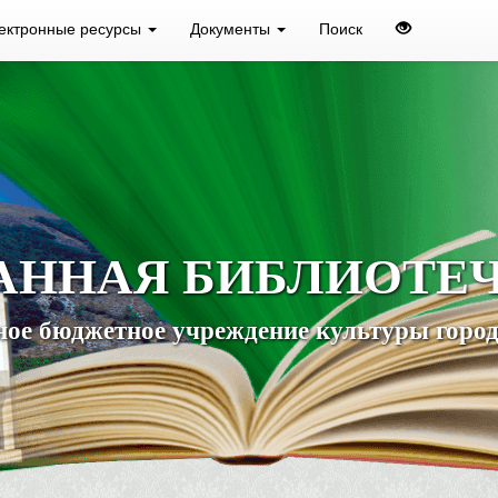
ектронные ресурсы
Документы
Поиск
АННАЯ БИБЛИОТЕ
ое бюджетное учреждение культуры город