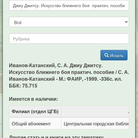
Искать
Иванов-Катанский, С. А. Джиу Джитсу.
Искусство ближнего боя практич. пособие / С. А.
Иванов-Катанский - М.: ФАИР, -1999. -336c. ил.
ББК: 75.715
Имеется в наличии:
Филиал (отдел ЦГБ)
Адр
Общий абонемент
Центральная городская библиотека 
Другие статьи и книги на эту тематику