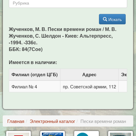
Искать
Жученков, М. В. Пески времени роман / М. В.
Жученков, С. Шелдон - Киев: Альтерпресс,
-1994. -336c.
ББК: 84(7Сое)
Имеется в наличии:
Филиал (отдел ЦГБ)
Адрес
Экзем
Филиал № 4
пр. Советской армии, 112
Главная
Электронный каталог
Пески времени роман