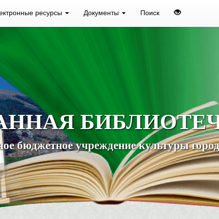
ектронные ресурсы
Документы
Поиск
АННАЯ БИБЛИОТЕ
ое бюджетное учреждение культуры город