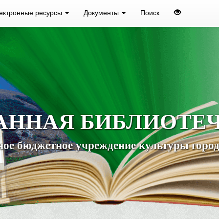
ектронные ресурсы
Документы
Поиск
АННАЯ БИБЛИОТЕ
ое бюджетное учреждение культуры город