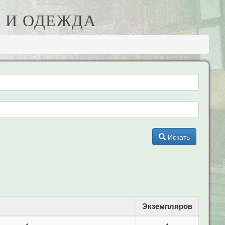
 И ОДЕЖДА
Искать
Экземпляров