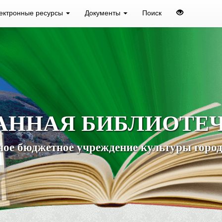
ектронные ресурсы
Документы
Поиск
АННАЯ БИБЛИОТЕ
ое бюджетное учреждение культуры город