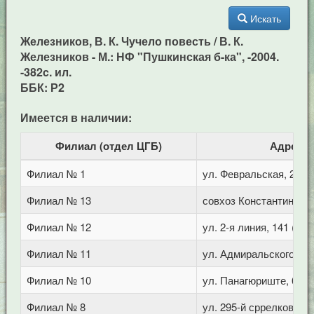
Искать
Железников, В. К. Чучело повесть / В. К.
Железников - М.: НФ "Пушкинская б-ка", -2004.
-382c. ил.
ББК: Р2
Имеется в наличии:
Филиал (отдел ЦГБ)
Адрес
Филиал № 1
ул. Февральская, 283
Филиал № 13
совхоз Константиновс
Филиал № 12
ул. 2-я линия, 141 (Го
Филиал № 11
ул. Адмиральского, 8
Филиал № 10
ул. Панагюриште, 6
Филиал № 8
ул. 295-й сррелковой д