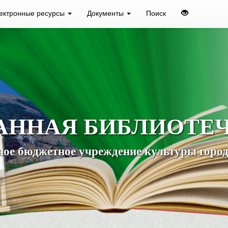
ектронные ресурсы
Документы
Поиск
АННАЯ БИБЛИОТЕ
ое бюджетное учреждение культуры город