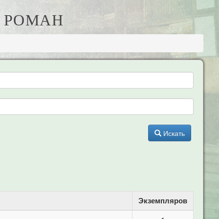
Е РОМАН
Искать
Экземпляров