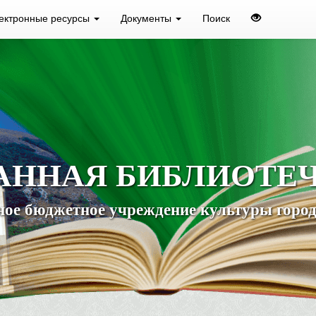
ектронные ресурсы
Документы
Поиск
АННАЯ БИБЛИОТЕ
ое бюджетное учреждение культуры город