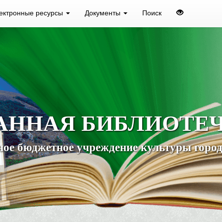
ектронные ресурсы
Документы
Поиск
АННАЯ БИБЛИОТЕ
ое бюджетное учреждение культуры город